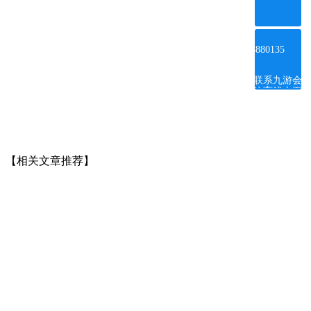
ꂅ
4008880135
联系九游会
体育线上平
台
【相关文章推荐】