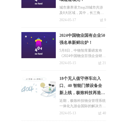
城市康养潜力top20城市共涉
及8大区域，其中，长三角区
域城市有7个，分别为上海、
2024-05-17
넶
9
杭州、南京、苏州、无锡、宁
波、南通，占top20城市比重
达到35%。其次是粤港澳大湾
2024中国物业国有企业50
区，包括广州、深圳、福州3
强名单新鲜出炉！
个城市。
5月8日，中物智库重磅发布
《2024中国物业百强企业研究
报告》，同期揭晓 “2024中国
2024-05-15
넶
21
物业服务综合实力百强企
业”、“2024中国物业国有企业
50强”、“2024中国物业高品质
18个无人值守停车出入
服务力百强企业”、“2024中国
口、40 智能门禁设备全
物业社区服务品牌企业” 及系
新上线，极致科技再造新
列专项榜单。
关于极致
标杆！
新闻中心
近期，极致科技物业管理系统
一体化九游会国际的解决方案
实战案例再添一员实力悍将
九游会国际的简介
极致动态
2024-05-13
넶
40
——深圳市厚德物业服务有限
荣誉与资质
合作案例
公司（以下简称“厚德物
业”）。此次合作正是以物业
联系九游会体育线上平台
行业动态
系统为基础，集物业收费、停