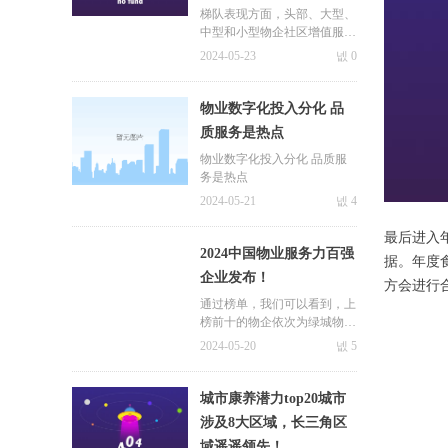
梯队表现方面，头部、大型、
中型和小型物企社区增值服务
平均毛利率分别为31.9%、31.
2024-05-23
넶
0
0%、36.2%和36.1%，除中型
物企与去年同期持平外，其余
梯队均有一定幅度的下滑，头
物业数字化投入分化 品
部、大型和小型物企平均毛利
质服务是热点
率分别下降4.6、0.7和3.4个百
分点。
物业数字化投入分化 品质服
务是热点
2024-05-21
넶
4
最后进入
2024中国物业服务力百强
据。年度
企业发布！
方会进行
通过榜单，我们可以看到，上
榜前十的物企依次为绿城物业
服务、保利物业服务、中海物
2024-05-20
넶
5
业、招商积余、融创物业、世
茂服务、华润万象、金科智慧
服务、长城物业与上海永升物
城市康养潜力top20城市
业并列第9，金茂物业与新城
涉及8大区域，长三角区
悦服务并列第10。
域遥遥领先！