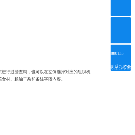
ꂅ
4008880135
联系九游会
体育线上平
束进行过滤查询，也可以在左侧选择对应的组织机
台
菜食材、粮油干杂和备注字段内容。