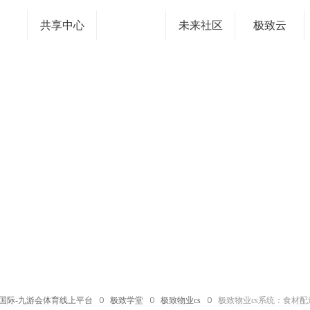
共享中心
未来社区
极致云
国际-九游会体育线上平台
ꄲ
极致学堂
ꄲ
极致物业cs
ꄲ
极致物业cs系统：食材