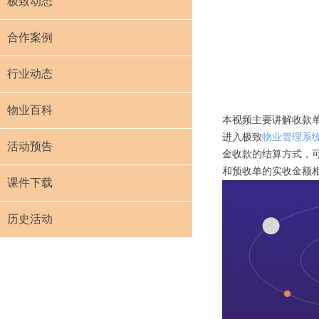
极致动态
合作案例
行业动态
物业百科
本视频主要讲解收款
进入极致
物业管理系
活动预告
金收款的结算方式，
和预收单的实收金额
课件下载
历史活动