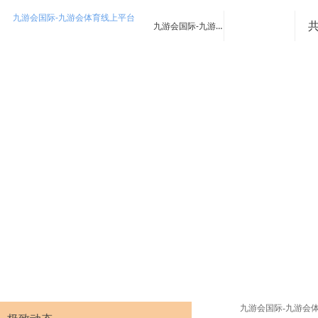
九游会国际-九游会体育线上平台
九游会国际-九游会体育线上平台
九游会国际-九游会