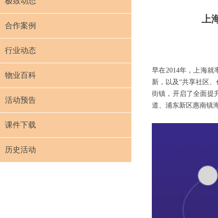
极致动态
上
合作案例
行业动态
早在2014年，上海
物业百科
新，以及“共享社区、
街镇，开启了全面提
活动预告
道、浦东新区惠南镇
课件下载
历史活动