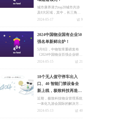
城市康养潜力top20城市共涉
及8大区域，其中，长三角区
域城市有7个，分别为上海、
2024-05-17
넶
9
杭州、南京、苏州、无锡、宁
波、南通，占top20城市比重
达到35%。其次是粤港澳大湾
2024中国物业国有企业50
区，包括广州、深圳、福州3
强名单新鲜出炉！
个城市。
5月8日，中物智库重磅发布
《2024中国物业百强企业研究
报告》，同期揭晓 “2024中国
2024-05-15
넶
21
物业服务综合实力百强企
业”、“2024中国物业国有企业
50强”、“2024中国物业高品质
18个无人值守停车出入
服务力百强企业”、“2024中国
口、40 智能门禁设备全
物业社区服务品牌企业” 及系
新上线，极致科技再造新
列专项榜单。
关于极致
标杆！
新闻中心
近期，极致科技物业管理系统
一体化九游会国际的解决方案
实战案例再添一员实力悍将
九游会国际的简介
极致动态
2024-05-13
넶
40
——深圳市厚德物业服务有限
荣誉与资质
合作案例
公司（以下简称“厚德物
业”）。此次合作正是以物业
联系九游会体育线上平台
行业动态
系统为基础，集物业收费、停