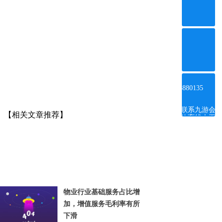
ꂅ
4008880135
联系九游会
【相关文章推荐】
体育线上平
台
物业行业基础服务占比增
加，增值服务毛利率有所
下滑