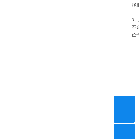
择
3
不
位