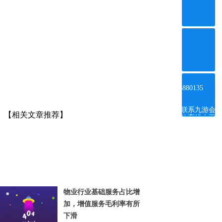
ꂅ
4008880135
联系九游会
【相关文章推荐】
体育线上平
台
物业行业基础服务占比增
加，增值服务毛利率有所
下滑