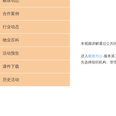
极致动态
合作案例
行业动态
物业百科
本视频讲解通过公共
活动预告
进入
极致办公
-服务
先选择组织机构、管
课件下载
历史活动