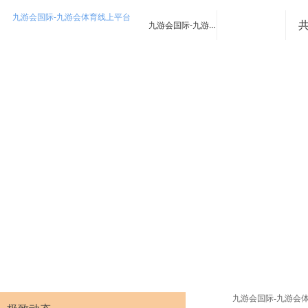
九游会国际-九游会体育线上平台
九游会国际-九游会体育线上平台
九游会国际-九游会