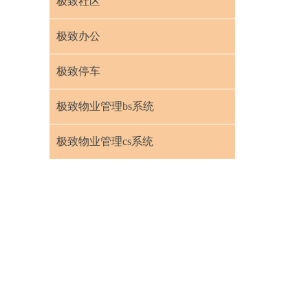
极致社区
极致办公
极致停车
极致物业管理bs系统
极致物业管理cs系统