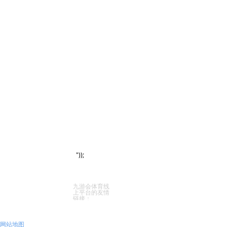
关于极致
新闻中心
九游会国际的简介
极致动态
荣誉与资质
合作案例
联系九游会体育线上平台
行业动态
员工风采
物业百科
"));
九游会体育线
上平台的友情
链接：
网站地图