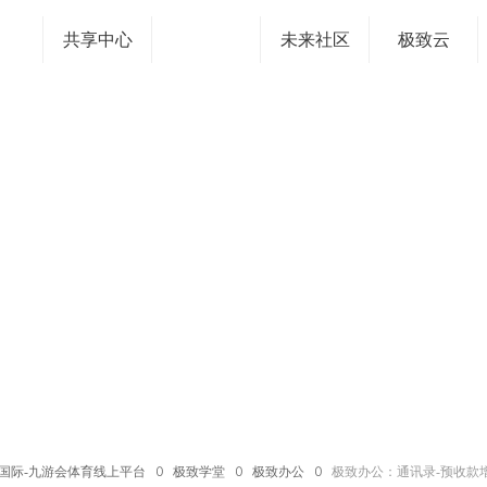
共享中心
未来社区
极致云
国际-九游会体育线上平台
ꄲ
极致学堂
ꄲ
极致办公
ꄲ
极致办公：通讯录-预收款