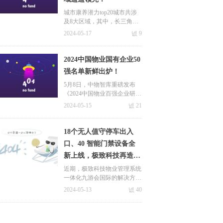
城市康养潜力top20城市共涉
及8大区域，其中，长三角区
域城市有7个，分别为上海、
2024-05-17
넶
9
杭州、南京、苏州、无锡、宁
波、南通，占top20城市比重
达到35%。其次是粤港澳大湾
2024中国物业国有企业50
区，包括广州、深圳、福州3
强名单新鲜出炉！
个城市。
5月8日，中物智库重磅发布
《2024中国物业百强企业研究
报告》，同期揭晓 “2024中国
2024-05-15
넶
21
物业服务综合实力百强企
业”、“2024中国物业国有企业
50强”、“2024中国物业高品质
18个无人值守停车出入
服务力百强企业”、“2024中国
口、40 智能门禁设备全
物业社区服务品牌企业” 及系
新上线，极致科技再造新
列专项榜单。
关于极致
标杆！
新闻中心
近期，极致科技物业管理系统
一体化九游会国际的解决方案
实战案例再添一员实力悍将
九游会国际的简介
极致动态
2024-05-13
넶
40
——深圳市厚德物业服务有限
荣誉与资质
合作案例
公司（以下简称“厚德物
业”）。此次合作正是以物业
联系九游会体育线上平台
行业动态
系统为基础，集物业收费、停