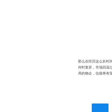
那么在经历这么长时
何时复苏，市场回温
局的物企，估值将有