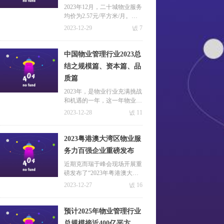
方米/月
2023年12月，二十城物业服务
均价为2.57元/平方米/月。一
线城市物业服务价格水平居前
2023-12-29
넶
7
列，其中深圳均价最高，为3.
92元/平方米/月；北京、上海
紧随其后，分别为3.45元/平方
中国物业管理行业2023总
米/月和3.07元/平方米/月。
结之规模篇、资本篇、品
质篇
2023年，是物业行业充满挑战
和机遇的一年，这一年物业服
务企业顺应市场而为，积极拥
2023-12-28
넶
11
抱市场变化，以谋求更长远的
发展。本篇文章极致科技小编
就带大家从规模篇、资本篇以
2023粤港澳大湾区物业服
及品质篇等方面一起来回顾属
务力百强企业重磅发布
于物业行业2023年的点点滴
滴！
近期克而瑞于峰会现场开展重
磅发布了“2023年粤港澳大湾
区物业服务力系列研究成
2023-12-27
넶
16
果”并公布了服务力百强企业
榜单。会有哪些企业榜上有名
呢？极致科技小编这就带大家
预计2025年物业管理行业
一探究竟~
总规模接近400亿平方