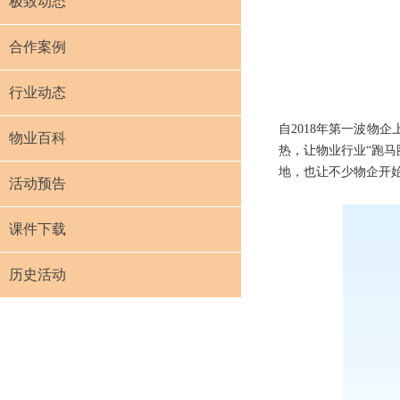
极致动态
合作案例
行业动态
自2018年第一波物
物业百科
热，让物业行业“跑马
地，也让不少物企开
活动预告
课件下载
历史活动