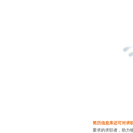
简历信息库还可对求
要求的求职者，助力