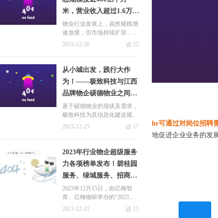
米，营业收入超过1.6万
亿元
物业行业发展上，虽然规模增
速放缓，但市场持续扩容，据
克而瑞预测数据显示，预计20
2023-12-26
넶
22
25年物业管理行业总规模接近
400亿平方米，营业收入超过
1.6万亿元，其中住宅产业园
从小城出发，践行大作
容量可观。
为！——极致科技与江西
品牌物企硕德物业之间的
相互成就！
基于硕德物业的现状及需求，
极致科技为其信息化建设规划
hr
可通过对岗位招聘
了三个阶段，第一阶段，重点
2023-12-25
넶
17
帮助其打造了“承接查验 智能
地促进企业业务的发
工单”的数智化平台，助力企
业优化服务、提升口碑，规范
2023年行业物企超级服务
管理！
关于极致
力各项榜单发布！碧桂园
新闻中心
服务、绿城服务、招商积
九游会国际的简介
极致动态
余等头部物企霸榜前十！
2023年12月15日，由亿翰智
库、亿翰物研举办的“2023不
荣誉与资质
合作案例
动产行业高质量发展峰会暨超
2023-12-21
넶
15
联系九游会体育线上平台
行业动态
级产品力&服务力年度大