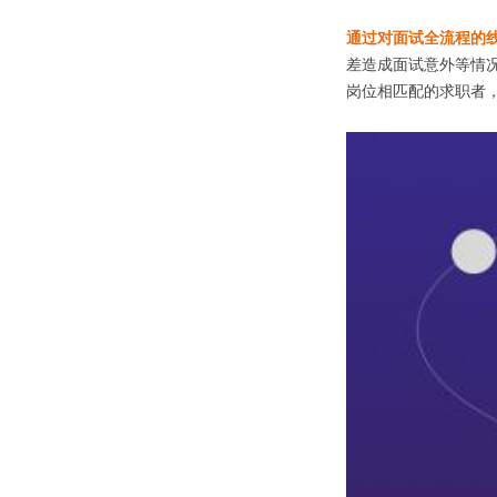
通过对面试全流程的
差造成面试意外等情
岗位相匹配的求职者