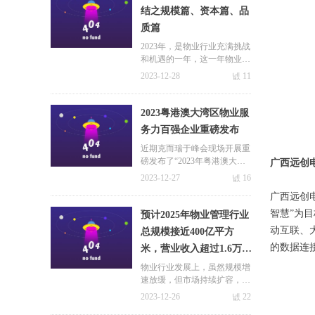
米/月和3.07元/平方米/月。
结之规模篇、资本篇、品
质篇
2023年，是物业行业充满挑战
和机遇的一年，这一年物业服
务企业顺应市场而为，积极拥
2023-12-28
넶
11
抱市场变化，以谋求更长远的
发展。本篇文章极致科技小编
就带大家从规模篇、资本篇以
2023粤港澳大湾区物业服
及品质篇等方面一起来回顾属
务力百强企业重磅发布
于物业行业2023年的点点滴
滴！
近期克而瑞于峰会现场开展重
磅发布了“2023年粤港澳大湾
广西远创
区物业服务力系列研究成
2023-12-27
넶
16
果”并公布了服务力百强企业
广西远创
榜单。会有哪些企业榜上有名
呢？极致科技小编这就带大家
智慧”为
预计2025年物业管理行业
一探究竟~
动互联、
总规模接近400亿平方
的数据连
米，营业收入超过1.6万
亿元
物业行业发展上，虽然规模增
速放缓，但市场持续扩容，据
克而瑞预测数据显示，预计20
2023-12-26
넶
22
25年物业管理行业总规模接近