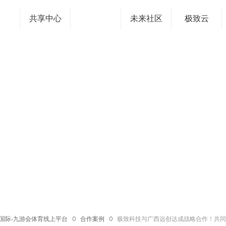
共享中心
未来社区
极致云
国际-九游会体育线上平台
ꄲ
合作案例
ꄲ
极致科技与广西远创达成战略合作！共同