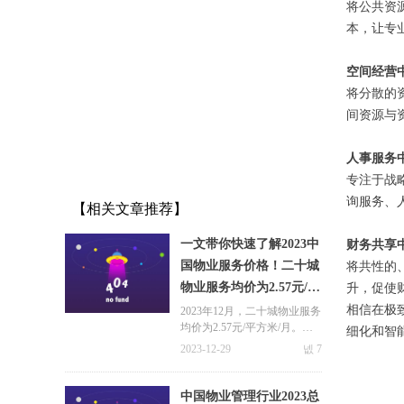
将公共资
本，让专
空间经营
将分散的
间资源与
人事服务
专注于战
询服务、
【相关文章推荐】
一文带你快速了解2023中
财务共享
国物业服务价格！二十城
将共性的
物业服务均价为2.57元/平
升，促使
方米/月
相信在极
2023年12月，二十城物业服务
均价为2.57元/平方米/月。一
细化和智
线城市物业服务价格水平居前
2023-12-29
넶
7
列，其中深圳均价最高，为3.
92元/平方米/月；北京、上海
紧随其后，分别为3.45元/平方
中国物业管理行业2023总