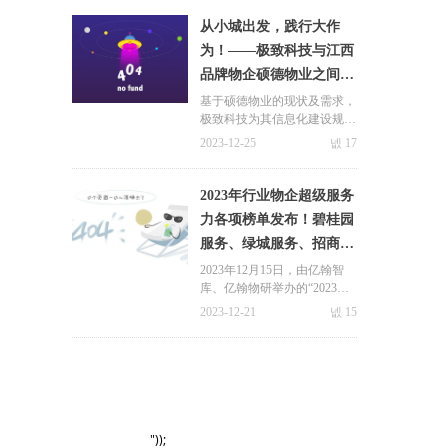
400亿平方米，营业收入超过
1.6万亿元，其中住宅产业园
从小城出发，践行大作
容量可观。
为！——极致科技与江西
品牌物企硕德物业之间的
相互成就！
基于硕德物业的现状及需求，
极致科技为其信息化建设规划
了三个阶段，第一阶段，重点
2023-12-25
넶
17
帮助其打造了“承接查验 智能
工单”的数智化平台，助力企
业优化服务、提升口碑，规范
2023年行业物企超级服务
管理！
力各项榜单发布！碧桂园
服务、绿城服务、招商积
关于极致
新闻中心
余等头部物企霸榜前十！
2023年12月15日，由亿翰智
库、亿翰物研举办的“2023不
九游会国际的简介
极致动态
动产行业高质量发展峰会暨超
2023-12-21
넶
15
级产品力&服务力年度大
荣誉与资质
合作案例
会”，期间重磅发布《2023中
联系九游会体育线上平台
国物企超级服务力top100研究
行业动态
成果》。
员工风采
物业百科
"));