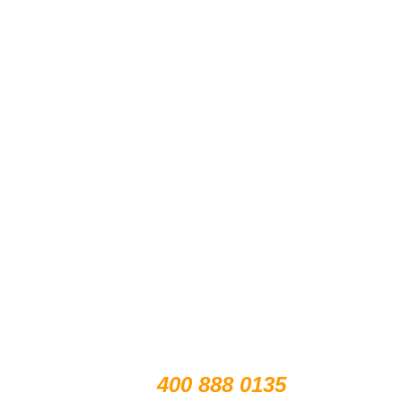
支持
扫描关注微博
扫描关注公众号
400 888 0135
售前电话：