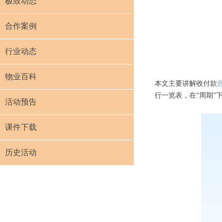
极致动态
合作案例
行业动态
物业百科
本文主要讲解收付款
行一览表，在“周期
活动预告
课件下载
历史活动