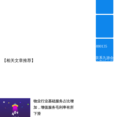
ꂅ
4008880135
联系九游会
【相关文章推荐】
体育线上平
台
物业行业基础服务占比增
加，增值服务毛利率有所
下滑