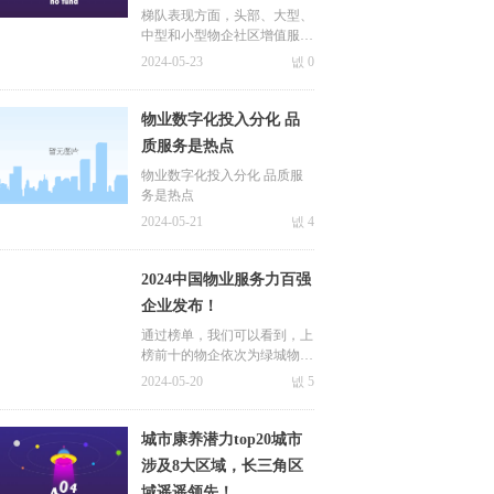
梯队表现方面，头部、大型、
中型和小型物企社区增值服务
平均毛利率分别为31.9%、31.
2024-05-23
넶
0
0%、36.2%和36.1%，除中型
物企与去年同期持平外，其余
梯队均有一定幅度的下滑，头
物业数字化投入分化 品
部、大型和小型物企平均毛利
质服务是热点
率分别下降4.6、0.7和3.4个百
分点。
物业数字化投入分化 品质服
务是热点
2024-05-21
넶
4
2024中国物业服务力百强
企业发布！
通过榜单，我们可以看到，上
榜前十的物企依次为绿城物业
服务、保利物业服务、中海物
2024-05-20
넶
5
业、招商积余、融创物业、世
茂服务、华润万象、金科智慧
服务、长城物业与上海永升物
城市康养潜力top20城市
业并列第9，金茂物业与新城
涉及8大区域，长三角区
悦服务并列第10。
域遥遥领先！