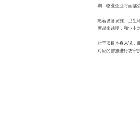
期，物业企业将面临
随着设备设施、卫生
度越来越慢，和业主
对于项目本身来说，
对应的措施进行攻守