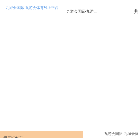
九游会国际-九游会体育线上平台
九游会国际-九游会体育线上平台
九游会国际-九游会