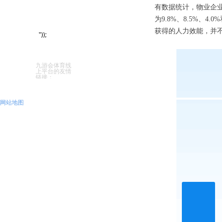
有数据统计，物业企业
车、门禁于一体的典型案例，
员工风采
物业百科
在厚德物业原有基础上，通过
为9.8%、8.5%、
打造18个无人值守停车出入
获得的人力效能，并
"));
口、44个智慧门禁设备、全新
组网布线、配置硬件设施等，
帮助厚德物业增强业户体验、
提高管理质效、降低经营成
九游会体育线
物
本。
上平台的友情
链接：
网站地图