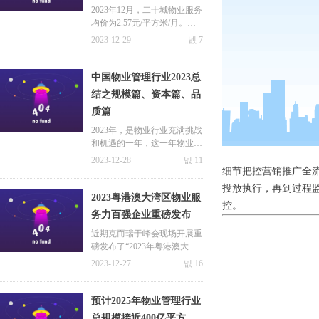
方米/月
2023年12月，二十城物业服务
均价为2.57元/平方米/月。一
线城市物业服务价格水平居前
2023-12-29
넶
7
列，其中深圳均价最高，为3.
92元/平方米/月；北京、上海
紧随其后，分别为3.45元/平方
中国物业管理行业2023总
米/月和3.07元/平方米/月。
结之规模篇、资本篇、品
质篇
2023年，是物业行业充满挑战
和机遇的一年，这一年物业服
务企业顺应市场而为，积极拥
2023-12-28
넶
11
抱市场变化，以谋求更长远的
细节把控营销推广全
发展。本篇文章极致科技小编
投放执行，再到过程监
就带大家从规模篇、资本篇以
2023粤港澳大湾区物业服
控。
及品质篇等方面一起来回顾属
务力百强企业重磅发布
于物业行业2023年的点点滴
滴！
近期克而瑞于峰会现场开展重
磅发布了“2023年粤港澳大湾
区物业服务力系列研究成
2023-12-27
넶
16
果”并公布了服务力百强企业
榜单。会有哪些企业榜上有名
呢？极致科技小编这就带大家
预计2025年物业管理行业
一探究竟~
总规模接近400亿平方