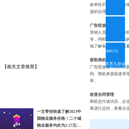
效率性不高，不可避
源的合理利用。
广告投放管理
营销人员在广告投放
等，同时给出完整的
地了解各个环节重点
ꂅ
4008880135
获取商机管理
联系九游会
【相关文章推荐】
广告投放后，对于所
体育线上平
台
间、商机来源渠道等
率。
租赁合同管理
商机交付成功后，企
果进行总结，查看企
一文带你快速了解2023中
国物业服务价格！二十城
物业服务均价为2.57元/平