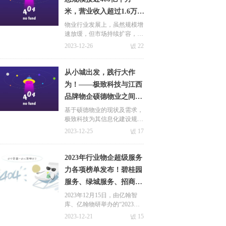
米，营业收入超过1.6万
亿元
物业行业发展上，虽然规模增
速放缓，但市场持续扩容，据
克而瑞预测数据显示，预计20
2023-12-26
넶
22
25年物业管理行业总规模接近
400亿平方米，营业收入超过
1.6万亿元，其中住宅产业园
从小城出发，践行大作
容量可观。
为！——极致科技与江西
品牌物企硕德物业之间的
相互成就！
基于硕德物业的现状及需求，
极致科技为其信息化建设规划
了三个阶段，第一阶段，重点
2023-12-25
넶
17
帮助其打造了“承接查验 智能
工单”的数智化平台，助力企
业优化服务、提升口碑，规范
2023年行业物企超级服务
管理！
关于极致
力各项榜单发布！碧桂园
新闻中心
服务、绿城服务、招商积
九游会国际的简介
极致动态
余等头部物企霸榜前十！
2023年12月15日，由亿翰智
库、亿翰物研举办的“2023不
荣誉与资质
合作案例
动产行业高质量发展峰会暨超
2023-12-21
넶
15
联系九游会体育线上平台
行业动态
级产品力&服务力年度大