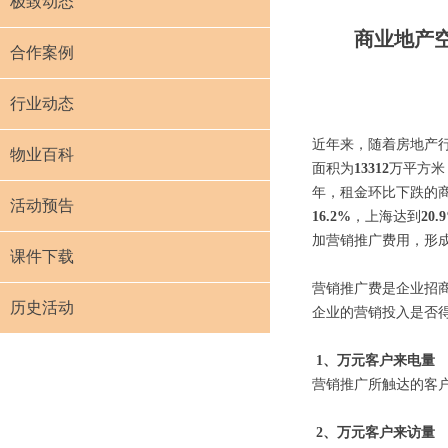
极致动态
商业地产
合作案例
行业动态
近年来，随着房地产
物业百科
面积为
13312
万平方米
年，租金环比下跌的
活动预告
16.2%
，上海达到
20.
加营销推广费用，形
课件下载
营销推广费是企业招
历史活动
企业的营销投入是否
1、万元客户来电量
营销推广所触达的客
2、万元客户来访量