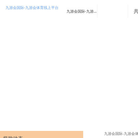
九游会国际-九游会体育线上平台
九游会国际-九游会体育线上平台
九游会国际-九游会