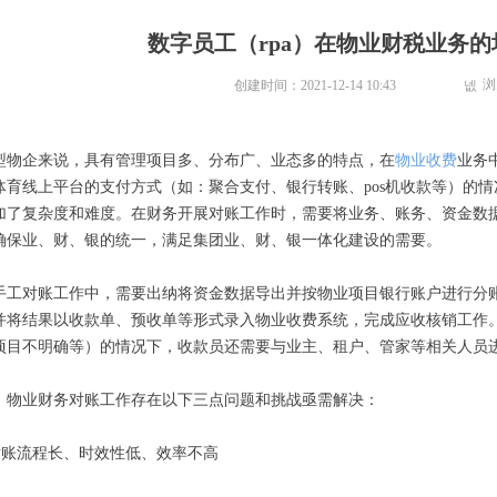
数字员工（rpa）在物业财税业务的
浏
创建时间：
2021-12-14
10:43
넶
型物企来说，具有管理项目多、分布广、业态多的特点，在
物业收费
业务
体育线上平台的支付方式（如：聚合支付、银行转账、pos机收款等）的
加了复杂度和难度。在财务开展对账工作时，需要将业务、账务、资金数
确保业、财、银的统一，满足集团业、财、银一体化建设的需要。
手工对账工作中，需要出纳将资金数据导出并按物业项目银行账户进行分
并将结果以收款单、预收单等形式录入物业收费系统，完成应收核销工作
项目不明确等）的情况下，收款员还需要与业主、租户、管家等相关人员
，物业财务对账工作存在以下三点问题和挑战亟需解决：
.对账流程长、时效性低、效率不高