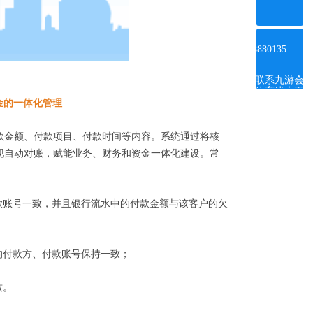
ꂅ
4008880135
联系九游会
体育线上平
台
金的一体化管理
款金额、付款项目、付款时间等内容。系统通过将核
现自动对账，赋能业务、财务和资金一体化建设。常
款账号一致，并且银行流水中的付款金额与该客户的欠
支持
的付款方、付款账号保持一致；
致。