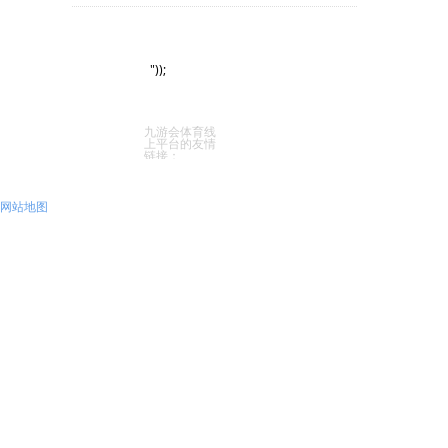
会”，期间重磅发布《2023中
员工风采
物业百科
国物企超级服务力top100研究
成果》。
"));
九游会体育线
上平台的友情
链接：
网站地图