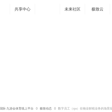
共享中心
未来社区
极致云
国际-九游会体育线上平台
ꄲ
极致动态
ꄲ
数字员工（rpa）在物业财税业务的场景应