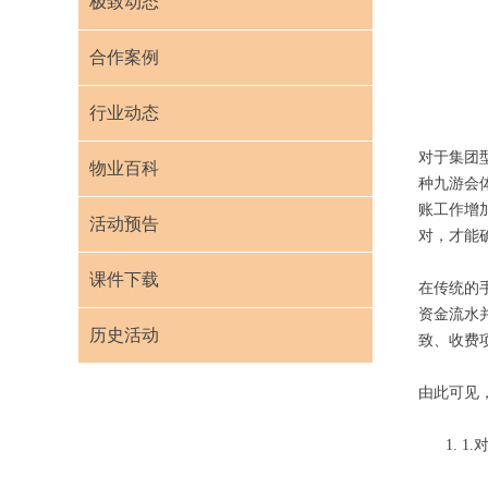
极致动态
合作案例
行业动态
对于集团
物业百科
种九游会
账工作增
活动预告
对，才能
课件下载
在传统的
资金流水
历史活动
致、收费
由此可见
1