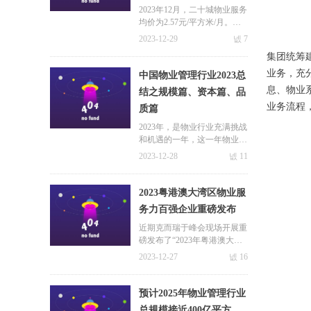
方米/月
2023年12月，二十城物业服务
均价为2.57元/平方米/月。一
线城市物业服务价格水平居前
2023-12-29
넶
7
列，其中深圳均价最高，为3.
集团统筹
92元/平方米/月；北京、上海
紧随其后，分别为3.45元/平方
业务，充
中国物业管理行业2023总
米/月和3.07元/平方米/月。
息、物业
结之规模篇、资本篇、品
业务流程
质篇
2023年，是物业行业充满挑战
和机遇的一年，这一年物业服
务企业顺应市场而为，积极拥
2023-12-28
넶
11
抱市场变化，以谋求更长远的
发展。本篇文章极致科技小编
就带大家从规模篇、资本篇以
2023粤港澳大湾区物业服
及品质篇等方面一起来回顾属
务力百强企业重磅发布
于物业行业2023年的点点滴
滴！
近期克而瑞于峰会现场开展重
磅发布了“2023年粤港澳大湾
区物业服务力系列研究成
2023-12-27
넶
16
果”并公布了服务力百强企业
榜单。会有哪些企业榜上有名
呢？极致科技小编这就带大家
预计2025年物业管理行业
一探究竟~
总规模接近400亿平方