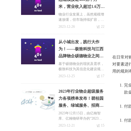
米，营业收入超过1.6万
亿元
物业行业发展上，虽然规模增
速放缓，但市场持续扩容，据
克而瑞预测数据显示，预计20
2023-12-26
넶
22
25年物业管理行业总规模接近
400亿平方米，营业收入超过
1.6万亿元，其中住宅产业园
从小城出发，践行大作
容量可观。
为！——极致科技与江西
品牌物企硕德物业之间的
在日常对
相互成就！
基于硕德物业的现状及需求，
对要素进
极致科技为其信息化建设规划
用的规则
了三个阶段，第一阶段，重点
2023-12-25
넶
17
帮助其打造了“承接查验 智能
工单”的数智化平台，助力企
完
业优化服务、提升口碑，规范
2023年行业物企超级服务
款
管理！
关于极致
力各项榜单发布！碧桂园
新闻中心
服务、绿城服务、招商积
付
九游会国际的简介
极致动态
余等头部物企霸榜前十！
2023年12月15日，由亿翰智
库、亿翰物研举办的“2023不
荣誉与资质
合作案例
付
动产行业高质量发展峰会暨超
2023-12-21
넶
15
联系九游会体育线上平台
行业动态
级产品力&服务力年度大