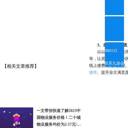
3、
自助缴费系统
ꂅ
4008880135
自助缴费系统采
等，让居民不用出小
联系九游会
【相关文章推荐】
线上缴费，更加便捷
体育线上平
台
缴率
、提升业主满意
一文带你快速了解2023中
国物业服务价格！二十城
物业服务均价为2.57元/平