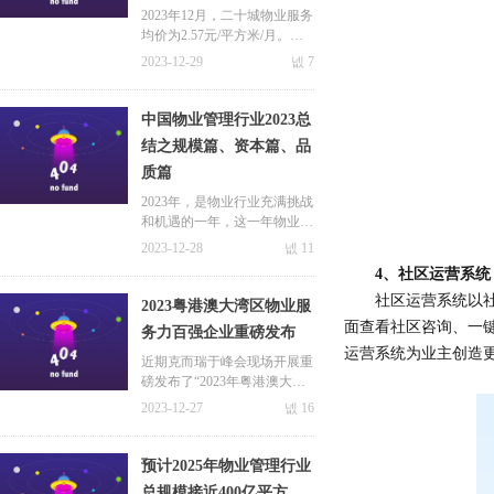
方米/月
2023年12月，二十城物业服务
均价为2.57元/平方米/月。一
线城市物业服务价格水平居前
2023-12-29
넶
7
列，其中深圳均价最高，为3.
92元/平方米/月；北京、上海
紧随其后，分别为3.45元/平方
中国物业管理行业2023总
米/月和3.07元/平方米/月。
结之规模篇、资本篇、品
质篇
2023年，是物业行业充满挑战
和机遇的一年，这一年物业服
务企业顺应市场而为，积极拥
2023-12-28
넶
11
抱市场变化，以谋求更长远的
4、社区运营系统
发展。本篇文章极致科技小编
社区运营系统以
就带大家从规模篇、资本篇以
2023粤港澳大湾区物业服
及品质篇等方面一起来回顾属
面查看社区咨询、一
务力百强企业重磅发布
于物业行业2023年的点点滴
运营系统为业主创造
滴！
近期克而瑞于峰会现场开展重
磅发布了“2023年粤港澳大湾
区物业服务力系列研究成
2023-12-27
넶
16
果”并公布了服务力百强企业
榜单。会有哪些企业榜上有名
呢？极致科技小编这就带大家
预计2025年物业管理行业
一探究竟~
总规模接近400亿平方