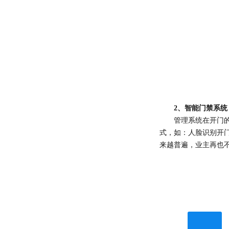
2、
智能门禁系统
管理系统在开门
式，
如：
人脸识别开
来越普遍，
业主
再也