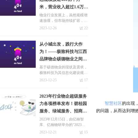
米，营业收入超过1.6万
亿元
物业行业发展上，虽然规模增
速放缓，但市场持续扩容，据
克而瑞预测数据显示，预计20
2023-12-26
넶
22
25年物业管理行业总规模接近
400亿平方米，营业收入超过
1.6万亿元，其中住宅产业园
从小城出发，践行大作
容量可观。
为！——极致科技与江西
品牌物企硕德物业之间的
相互成就！
基于硕德物业的现状及需求，
极致科技为其信息化建设规划
了三个阶段，第一阶段，重点
2023-12-25
넶
17
帮助其打造了“承接查验 智能
工单”的数智化平台，助力企
业优化服务、提升口碑，规范
2023年行业物企超级服务
管理！
智慧社区
的出现
关于极致
力各项榜单发布！碧桂园
新闻中心
的问题，从而达到增
服务、绿城服务、招商积
九游会国际的简介
极致动态
余等头部物企霸榜前十！
2023年12月15日，由亿翰智
库、亿翰物研举办的“2023不
荣誉与资质
合作案例
动产行业高质量发展峰会暨超
2023-12-21
넶
15
联系九游会体育线上平台
行业动态
级产品力&服务力年度大