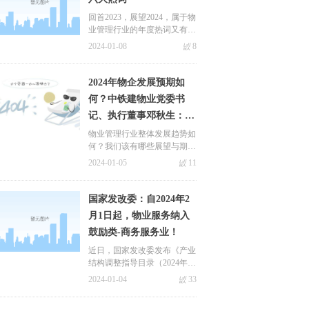
回首2023，展望2024，属于物
业管理行业的年度热词又有哪
些呢，极致科技小编盘点了以
2024-01-08
넶
8
下六大热词
2024年物企发展预期如
何？中铁建物业党委书
记、执行董事邓秋生：估
值预计有一定抬升
物业管理行业整体发展趋势如
何？我们该有哪些展望与期
待？行业企业高管和行业专家
2024-01-05
넶
11
各抒己见，各有看法。
国家发改委：自2024年2
月1日起，物业服务纳入
关于极致
鼓励类-商务服务业！
新闻中心
近日，国家发改委发布《产业
九游会国际的简介
极致动态
结构调整指导目录（2024年
本）》（以下简称“新本”），
2024-01-04
넶
33
荣誉与资质
合作案例
自2024年2月1日起施行，同时
废止《产业结构调整指导目录
联系九游会体育线上平台
行业动态