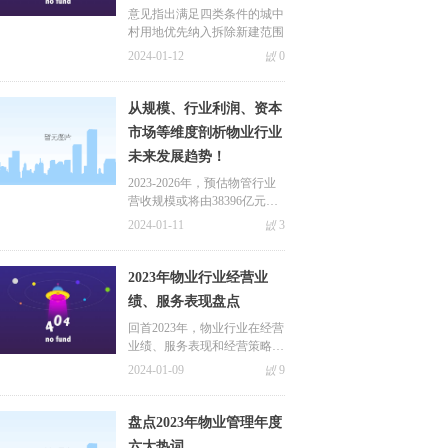
意见指出满足四类条件的城中
村用地优先纳入拆除新建范围
2024-01-12
넶
0
从规模、行业利润、资本
市场等维度剖析物业行业
未来发展趋势！
2023-2026年，预估物管行业
营收规模或将由38396亿元稳
步升至43373亿元，净增长约4
2024-01-11
넶
3
977亿元，年均增速在约3%-
5%。其中，基础服务营收规
模净增长约2565亿元，增值服
2023年物业行业经营业
务营收规模净增长约2412亿
绩、服务表现盘点
元。
回首2023年，物业行业在经营
业绩、服务表现和经营策略上
蓄势赋能，接下来就重点从以
2024-01-09
넶
9
上几个方面来阐述物业行业20
23年的整体表现！
盘点2023年物业管理年度
六大热词