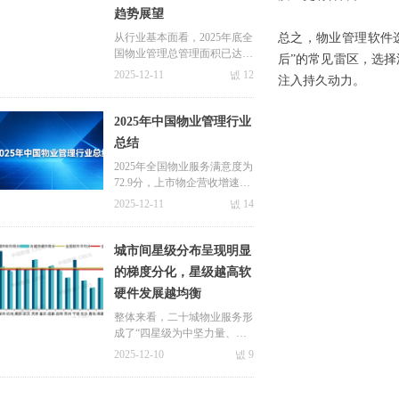
趋势展望
从行业基本面看，2025年底全
总之，物业管理软件
国物业管理总管理面积已达
后”的常见雷区，选
330亿平方米，预计2026年将
2025-12-11
넶
12
注入持久动力。
稳步增长至345亿平方米左
右，营收规模向2万亿元大关
迈进。
2025年中国物业管理行业
总结
2025年全国物业服务满意度为
72.9分，上市物企营收增速从
2021年的40%降至3%-4%区
2025-12-11
넶
14
间，百强企业营收增速同步降
至4%以下。
城市间星级分布呈现明显
的梯度分化，星级越高软
硬件发展越均衡
整体来看，二十城物业服务形
成了“四星级为中坚力量、三
星级为重要基础、五星级为引
2025-12-10
넶
9
领标杆”的梯队结构。具体来
看，2025年12月，二十城中四
星级项目占比为47.36%，三星