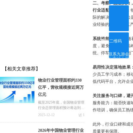
二、考察产品硬实力
行业适配性是基础：
际的解决方案，例如是
业经验的服务商，其产
ꀥ
系统性能是保障：
随
微信二维码
度，避免出现缴费高
统、停车系统、智能
联系九游会
体育线上平
台
易用性决定落地效果
【相关文章推荐】
少员工学习成本；移
物业行业管理面积约330
低代码平台，允许企
亿平，营收规模接近两万
亿元
关注服务与口碑，避开
截至2025年底，全国物业管理
服务能力：能否快速
行业总管理面积预计将达到
作培训，确保员工熟
330亿平方米，到2030年将进
2025-12-12
넶
1
一步增长至近400亿平方米，
市场空间巨大。
此外，行业口碑和成
2026年中国物业管理行业
质量更有保障。