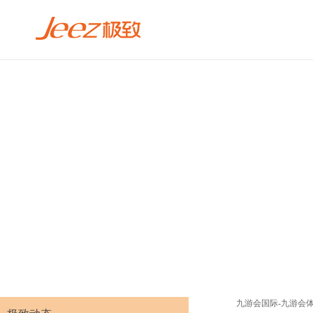
九游会国际-九游会