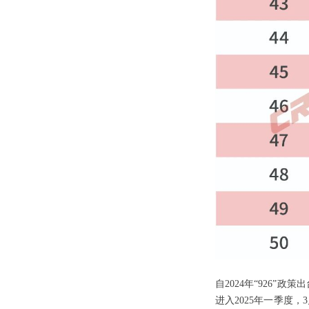
自2024年“926
进入2025年一季度