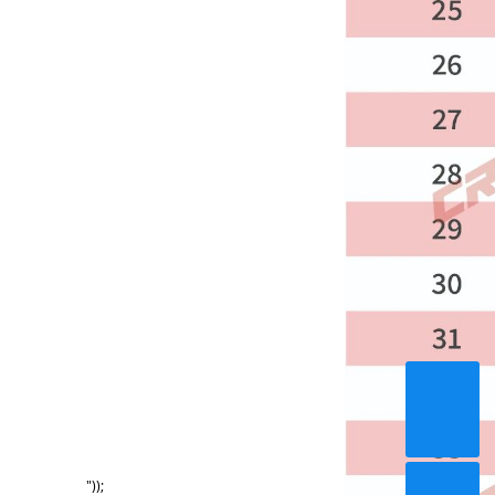
级项目占比为39.48%，五星级
项目占比为13.17%。
关于极致
新闻中心
九游会国际的简介
极致动态
荣誉与资质
合作案例
联系九游会体育线上平台
行业动态
员工风采
物业百科
公开课
"));