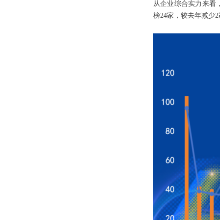
从企业综合实力来看，
榜24家，较去年减少2