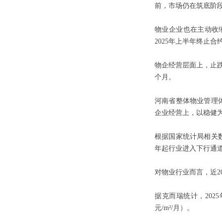
前，市场仍在筑底阶
物业企业也在主动收
2025年上半年终止合
物企经营层面上，止跌
个月。
河南省整体物业管理
企业经营上，以稳健
根据国家统计局相关数据
年起行业进入下行通道
对物业行业而言，近2
据克而瑞统计，20
元/m²/月）。