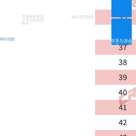
九游会体育线
物业管理系统
上平台的友情
链接：
ꀥ
微信二维码
网站地图
联系九游会
体育线上平
台