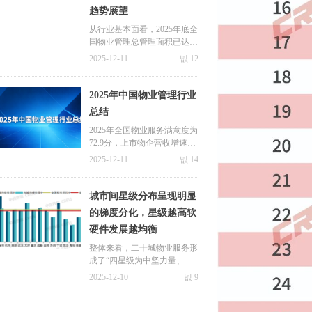
趋势展望
从行业基本面看，2025年底全
国物业管理总管理面积已达
330亿平方米，预计2026年将
2025-12-11
넶
12
稳步增长至345亿平方米左
右，营收规模向2万亿元大关
迈进。
2025年中国物业管理行业
总结
2025年全国物业服务满意度为
72.9分，上市物企营收增速从
2021年的40%降至3%-4%区
2025-12-11
넶
14
间，百强企业营收增速同步降
至4%以下。
城市间星级分布呈现明显
的梯度分化，星级越高软
硬件发展越均衡
整体来看，二十城物业服务形
成了“四星级为中坚力量、三
星级为重要基础、五星级为引
2025-12-10
넶
9
领标杆”的梯队结构。具体来
看，2025年12月，二十城中四
星级项目占比为47.36%，三星