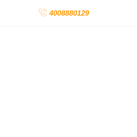
4008880129