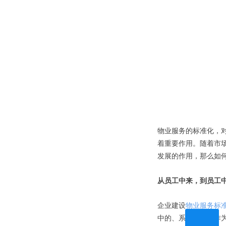
物业服务
的
标准化
，
着重要作用。随着市
发展的作用
，那么如
从员工中来，到员工
企业建设
物业服务标
中的、系统的方法作