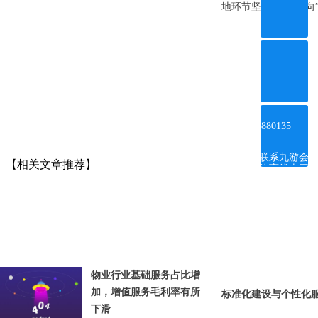
地环节坚持
“员工导
ꂅ
4008880135
联系九游会
【相关文章推荐】
体育线上平
台
物业行业基础服务占比增
加，增值服务毛利率有所
标准化建设与个性化
下滑