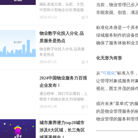
梯队表现方面，头部、大型、
当前，物业管理已步
中型和小型物企社区增值服务
非能发掘、创造、满
平均毛利率分别为31.9%、31.
2024-05-23
넶
0
0%、36.2%和36.1%，除中型
物企与去年同期持平外，其余
标准化本身是一个具
梯队均有一定幅度的下滑，头
物业数字化投入分化 品
绿城服务制作的设备
部、大型和小型物企平均毛利
质服务是热点
确保了服务体验和业
率分别下降4.6、0.7和3.4个百
分点。
物业数字化投入分化 品质服
务是热点
化无形为有形
2024-05-21
넶
4
从
“
可视化
”标准入手
2024中国物业服务力百强
让管理对象或服务对
企业发布！
视化，图文并茂的操
通过榜单，我们可以看到，上
榜前十的物企依次为绿城物业
或许
未来
菜单式
的
“
”
服务、保利物业服务、中海物
2024-05-20
넶
5
业、招商积余、融创物业、世
的是物业管理服务的
茂服务、华润万象、金科智慧
物业管理的服务和管
服务、长城物业与上海永升物
城市康养潜力top20城市
业并列第9，金茂物业与新城
涉及8大区域，长三角区
悦服务并列第10。
域遥遥领先！