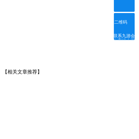
ꀥ
微信二维码
联系九游会
体育线上平
台
【相关文章推荐】