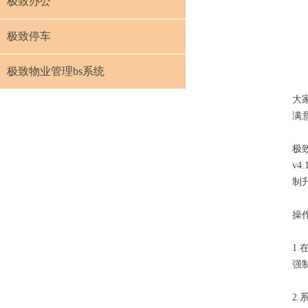
极致办公
极致停车
极致物业管理bs系统
大
满
极
v
制
操
1
强
2