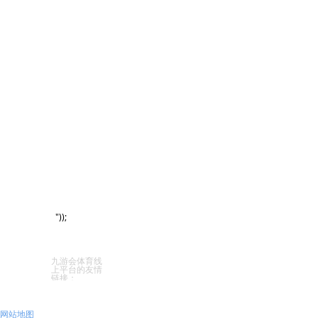
关于极致
新闻中心
九游会国际的简介
极致动态
荣誉与资质
合作案例
联系九游会体育线上平台
行业动态
员工风采
物业百科
公开课
"));
九游会体育线
上平台的友情
链接：
网站地图