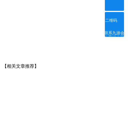
ꀥ
微信二维码
联系九游会
体育线上平
台
【相关文章推荐】