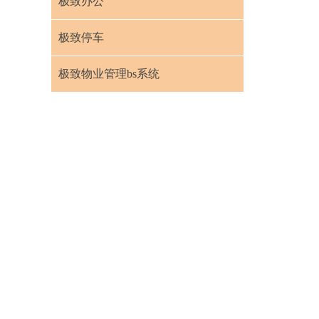
极致办公
极致停车
极致物业管理bs系统