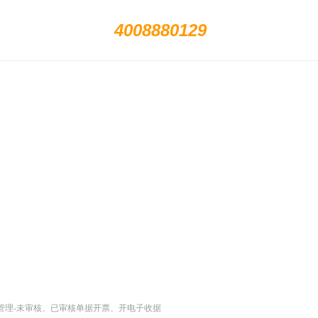
4008880129
管理-未审核、已审核单据开票、开电子收据