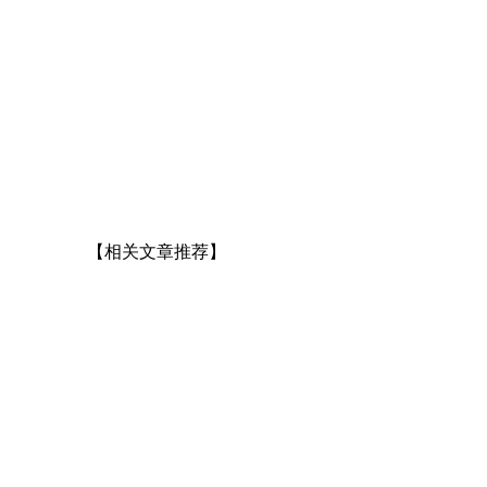
【相关文章推荐】