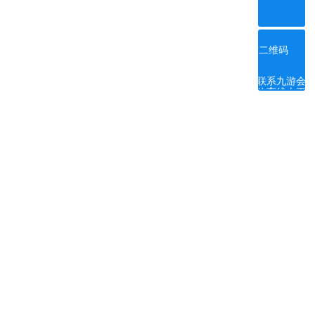
ꀥ
微信二维码
联系九游会
体育线上平
台