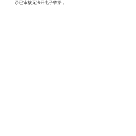
录已审核无法开电子收据 。