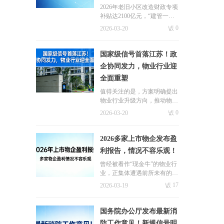
业变革
2026年老旧小区改造财政专项
补贴达2100亿元，“建管一体
化”模式将成为主流，物业作
넶
0
2026-03-20
为长效运营主体的价值愈发凸
显。
国家级信号首落江苏！政
企协同发力，物业行业迎
全面重塑
值得关注的是，方案明确提出
物业行业升级方向，推动物业
服务从单一小区管理向“小区
넶
0
2026-03-20
周边配套”一体化运营模式转
型。
2026多家上市物企发布盈
利报告，情况不容乐观！
曾经被看作“现金牛”的物业行
业，正集体遭遇前所未有的盈
利寒冬。
넶
17
2026-03-19
国务院办公厅发布最新消
防工作意见！新规信号明