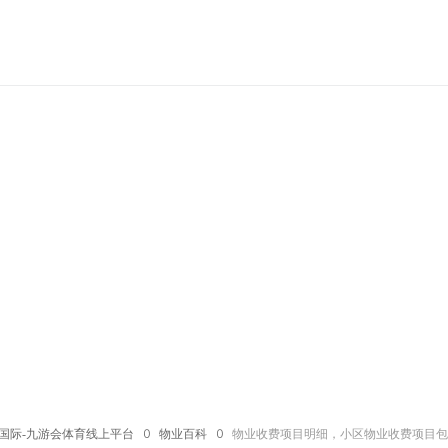
国际-九游会体育线上平台
ꄲ
物业百科
ꄲ
物业收费项目明细，小区物业收费项目包