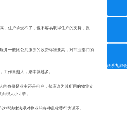
高，住户承受不了，也不容易取得住户的支持，反
服务一般比公共服务的收费标准要高，对商业部门的
ꀥ
微信二维码
联系九游会
体育线上平
，工作量越大，赔本就越多。
台
人的身份是业主还是租户，都应该为其所用的物业支
筑面积大小计收。
这些法律法规对物业的各种乱收费行为说不。