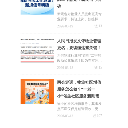
确
新规也对物业人员提出更高专
业要求，持证上岗、熟练操作
设备，不仅是合规底线，更会
넶
13
2026-03-19
成为项目招投标的核心竞争
力。
人民日报发文评物业管理
更名，要读懂这些关键！
为何物业行业对“管理”二字的
改动如此敏感？因为在实际运
作中，这两个字是物业在难以
넶
15
2026-03-18
承受的无限责任与无限义务下
不得不做出的无奈之举。
图片alt标签：物业管理更名
两会定调，物业社区增值
服务怎么做？“一老一
关于极致
小”催生社区服务新刚需
新闻中心
物业的社区增值服务，其出发
九游会国际的简介
极致动态
点不应仅仅是创造营收，更应
着眼于精准解决社区居民日常
넶
197
2026-03-13
荣誉与资质
合作案例
生活中“急难愁盼”的痛点，通
过提供更优质、更丰富、更便
联
系九游会体育线上平台
行业动态