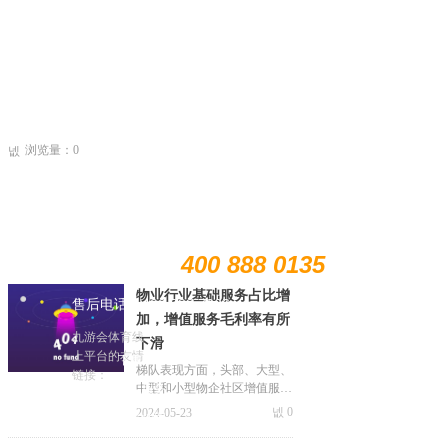
扫描关注微博
浏览量：
0
넶
扫描关注公众号
400 888 0135
售前电话：
物业行业基础服务占比增
售后电话：400 888 7266
加，增值服务毛利率有所
九游会体育线
下滑
上平台的友情
下载中心
梯队表现方面，头部、大型、
链接：
中型和小型物企社区增值服务
人工服务
平均毛利率分别为31.9%、31.
넶
0
2024-05-23
网站地图
0%、36.2%和36.1%，除中型
物企与去年同期持平外，其余
极致学堂