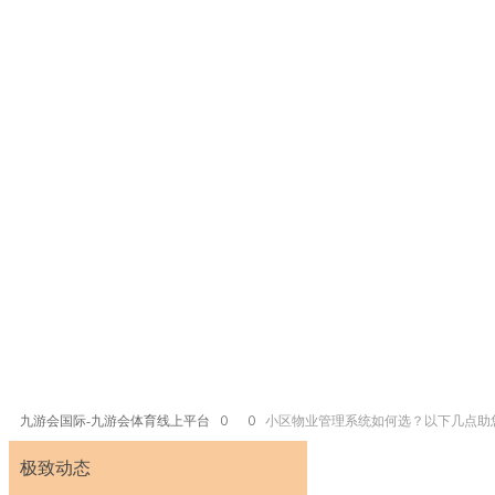
九游会国际-九游会体育线上平台
ꄲ
ꄲ
小区物业管理系统如何选？以下几点助
极致动态