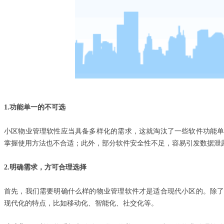
1.功能单一的不可选
小区物业管理软性应当具备多样化的需求，这就淘汰了一些软件功能
掌握使用方法也不合适；此外，部分软件安全性不足，容易引发数据泄
2.明确需求，方可合理选择
首先，我们需要明确什么样的物业管理软件才是适合现代小区的。除
现代化的特点，比如移动化、智能化、社交化等。