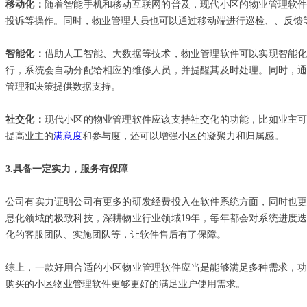
移动化：
随着智能手机和移动互联网的普及，现代小区的物业管理软
投诉等操作。同时，物业管理人员也可以通过移动端进行巡检、、反馈
智能化：
借助人工智能、大数据等技术，物业管理软件可以实现智能
行，系统会自动分配给相应的维修人员，并提醒其及时处理。同时，
管理和决策提供数据支持。
社交化：
现代小区的物业管理软件应该支持社交化的功能，比如业主
提高业主的
满意度
和参与度，还可以增强小区的凝聚力和归属感。
3.具备一定实力，服务有保障
公司有实力证明公司有更多的研发经费投入在软件系统方面，同时也
息化领域的极致科技，深耕物业行业领域19年，每年都会对系统进度
化的客服团队、实施团队等，让软件售后有了保障。
综上，一款好用合适的小区物业管理软件应当是能够满足多种需求，
购买的小区物业管理软件更够更好的满足业户使用需求。