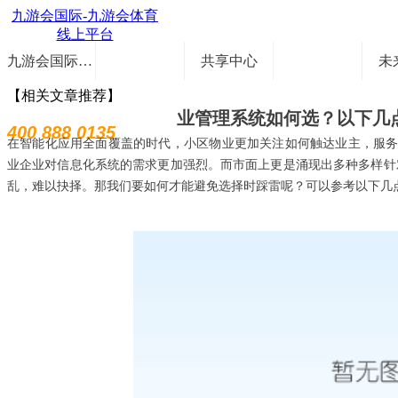
九游会国际-九游会体育
线上平台
九游会国际-九游会体育线上平台
共享中心
未
【相关文章推荐】
业管理系统如何选？以下几
400 888 0135
在智能化应用全面覆盖的时代，小区物业更加关注如何触达业主，服
业企业对信息化系统的需求更加强烈。而市面上更是涌现出多种多样针
乱，难以抉择。那我们要如何才能避免选择时踩雷呢？可以参考以下几