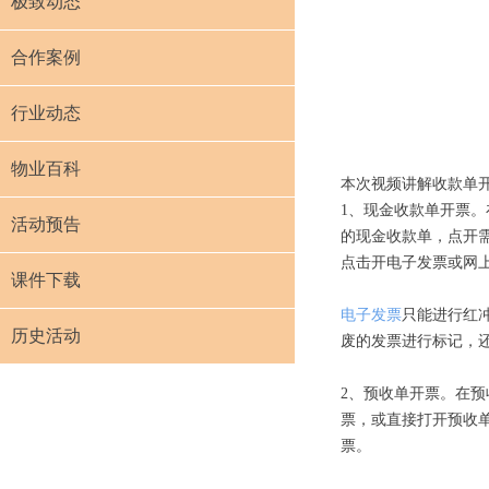
极致动态
合作案例
行业动态
物业百科
本次视频讲解收款单
1、现金收款单开票
活动预告
的现金收款单，点开
点击开电子发票或网
课件下载
电子发票
只能进行红
历史活动
废的发票进行标记，还
2、预收单开票。在
票，或直接打开预收
票。