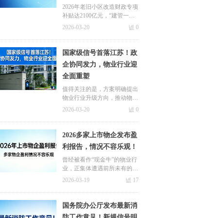
业变革
2026年老旧小区改造财政专项
补贴达2100亿元，“建管一体
化”模式将成为主流，物业作
2026-03-20
넶
0
为长效运营主体的价值愈发凸
显。
国家级信号首落江苏！政
企协同发力，物业行业迎
全面重塑
值得关注的是，方案明确提出
物业行业升级方向，推动物业
服务从单一小区管理向“小区
2026-03-20
넶
0
周边配套”一体化运营模式转
型。
2026多家上市物企发布盈
利报告，情况不容乐观！
曾经被看作“现金牛”的物业行
业，正集体遭遇前所未有的盈
利寒冬。
2026-03-19
넶
17
国务院办公厅发布最新消
防工作意见！新规信号明