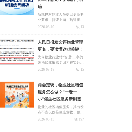
确
新规也对物业人员提出更高专
业要求，持证上岗、熟练操作
设备，不仅是合规底线，更会
2026-03-19
넶
13
成为项目招投标的核心竞争
力。
人民日报发文评物业管理
更名，要读懂这些关键！
为何物业行业对“管理”二字的
改动如此敏感？因为在实际运
作中，这两个字是物业在难以
2026-03-18
넶
15
承受的无限责任与无限义务下
不得不做出的无奈之举。
图片alt标签：物业管理更名
两会定调，物业社区增值
服务怎么做？“一老一
关于极致
小”催生社区服务新刚需
新闻中心
物业的社区增值服务，其出发
九游会国际的简介
极致动态
rpa数
点不应仅仅是创造营收，更应
着眼于精准解决社区居民日常
2026-03-13
넶
197
荣誉与资质
合作案例
电子签
生活中“急难愁盼”的痛点，通
过提供更优质、更丰富、更便
联系九游会体育线上平台
行业动态
ai视频