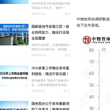
业变革
2026年老旧小区改造财政专项
补贴达2100亿元，“建管一体
化”模式将成为主流，物业作
2026-03-20
넶
0
为长效运营主体的价值愈发凸
中物智库的调研数据
显。
创下近年新低。
国家级信号首落江苏！政
企协同发力，物业行业迎
全面重塑
值得关注的是，方案明确提出
物业行业升级方向，推动物业
服务从单一小区管理向“小区
2026-03-20
넶
0
周边配套”一体化运营模式转
型。
2026多家上市物企发布盈
利报告，情况不容乐观！
曾经被看作“现金牛”的物业行
业，正集体遭遇前所未有的盈
利寒冬。
2026-03-19
넶
17
国务院办公厅发布最新消
防工作意见！新规信号明