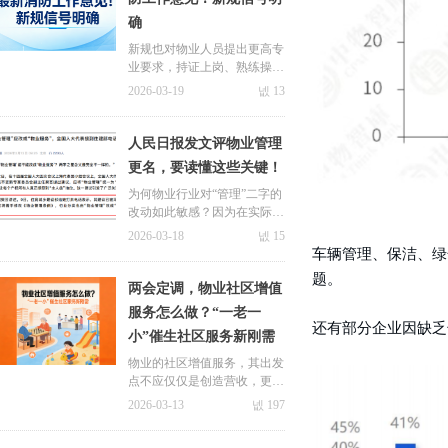
确
新规也对物业人员提出更高专
业要求，持证上岗、熟练操作
设备，不仅是合规底线，更会
2026-03-19
넶
13
成为项目招投标的核心竞争
力。
人民日报发文评物业管理
更名，要读懂这些关键！
为何物业行业对“管理”二字的
改动如此敏感？因为在实际运
作中，这两个字是物业在难以
2026-03-18
넶
15
承受的无限责任与无限义务下
车辆管理、保洁、绿
不得不做出的无奈之举。
题。
图片alt标签：物业管理更名
两会定调，物业社区增值
服务怎么做？“一老一
还有部分企业因缺乏
关于极致
小”催生社区服务新刚需
新闻中心
物业的社区增值服务，其出发
九游会国际的简介
极致动态
rpa数
点不应仅仅是创造营收，更应
着眼于精准解决社区居民日常
2026-03-13
넶
197
荣誉与资质
合作案例
电子签
生活中“急难愁盼”的痛点，通
过提供更优质、更丰富、更便
联系九游会体育线上平台
行业动态
ai视频