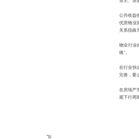
业主、业
力。
公共收益
优质物业
关系扭曲
物业行业
痛”。
在行业快
完善，要
关于极致
新闻中心
在房地产
九游会国际的简介
极致动态
观下行周
荣誉与资质
合作案例
联系九游会体育线上平台
行业动态
员工风采
物业百科
公开课
"));