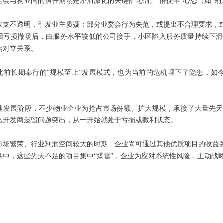
委会与物业间的信任崩塌是矛盾激化的关键催化剂。“搭便车”心态（如“别
收支不透明，引发业主质疑；部分业委会行为失范，或提出不合理要求，或
因亏损撤场后，由服务水平较低的公司接手，小区陷入服务质量持续下滑
为对立关系。
此前长期奉行的“规模至上”发展模式，也为当前的危机埋下了隐患，如
速发展阶段，不少物业企业为抢占市场份额、扩大规模，承接了大量先天
么开发商遗留问题突出，从一开始就处于亏损或微利状态。
加盟合作
九游会国际的技
市场繁荣、行业利润空间较大的时期，企业尚可通过其他优质项目的收益弥
rpa数字员工
区域代理
下载中心
期中，这些先天不足的项目集中“爆雷”，企业为应对系统性风险，主动战
人工服务
电子签章
网站地图
ai视频监控
极致学堂