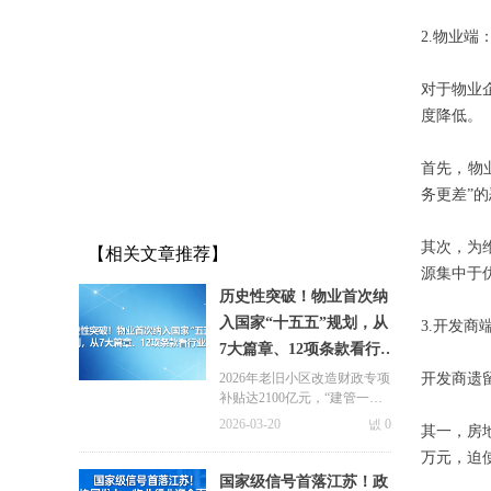
2.物业
对于物业
度降低。
首先，物
务更差”
其次，为
【相关文章推荐】
源集中于
历史性突破！物业首次纳
入国家“十五五”规划，从
3.开发
7大篇章、12项条款看行
业变革
2026年老旧小区改造财政专项
开发商遗
补贴达2100亿元，“建管一体
化”模式将成为主流，物业作
2026-03-20
넶
0
其一，房
为长效运营主体的价值愈发凸
显。
万元，迫
国家级信号首落江苏！政