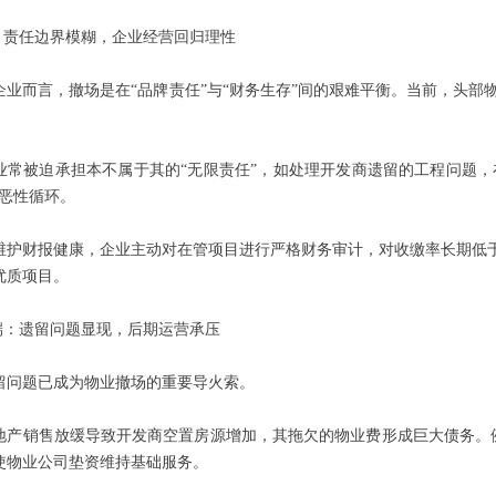
端：责任边界模糊，企业经营回归理性
企业而言，撤场是在“品牌责任”与“财务生存”间的艰难平衡。当前，头
业常被迫承担本不属于其的“无限责任”，如处理开发商遗留的工程问题，
的恶性循环。
维护财报健康，企业主动对在管项目进行严格财务审计，对收缴率长期低于
优质项目。
商端：遗留问题显现，后期运营承压
留问题已成为物业撤场的重要导火索。
地产销售放缓导致开发商空置房源增加，其拖欠的物业费形成巨大债务。例如
使物业公司垫资维持基础服务。