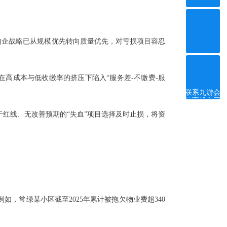
部物企战略已从规模优先转向质量优先，对亏损项目容忍
ꀥ
微信二维码
在高成本与低收缴率的挤压下陷入“服务差-不缴费-服
联系九游会
体育线上平
台
红线、无改善预期的“失血”项目选择及时止损，将资
，常绿某小区截至2025年累计被拖欠物业费超340