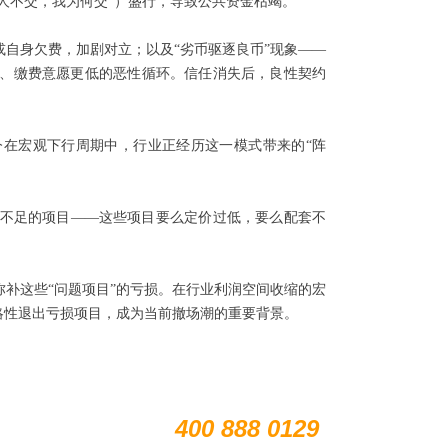
人不交，我为何交”）盛行，导致公共资金枯竭。
自身欠费，加剧对立；以及“劣币驱逐良币”现象——
、缴费意愿更低的恶性循环。信任消失后，良性契约
今在宏观下行周期中，行业正经历这一模式带来的“阵
不足的项目——这些项目要么定价过低，要么配套不
术支持
补这些“问题项目”的亏损。在行业利润空间收缩的宏
略性退出亏损项目，成为当前撤场潮的重要背景。
极致小助手
扫描关注公众号
400 888 0129
售前电话：