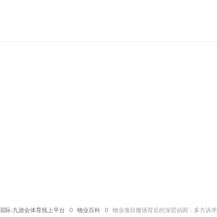
国际-九游会体育线上平台
ꄲ
物业百科
ꄲ
物业项目撤场背后的深层动因：多方诉求