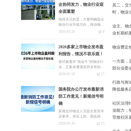
企协同发力，物业行业迎
其二，交
全面重塑
时，物业
值得关注的是，方案明确提出
物业行业升级方向，推动物业
业主、物
服务从单一小区管理向“小区
2026-03-20
넶
0
业长期积
周边配套”一体化运营模式转
型。
2026多家上市物企发布盈
物业费定
利报告，情况不容乐观！
一方面，
曾经被看作“现金牛”的物业行
业，正集体遭遇前所未有的盈
部分业委
利寒冬。
2026-03-19
넶
17
行政与舆
国务院办公厅发布最新消
降低服务
防工作意见！新规信号明
确
社区治理
业能力；
新规也对物业人员提出更高专
业要求，持证上岗、熟练操作
导致社区
设备，不仅是合规底线，更会
2026-03-19
넶
13
成为项目招投标的核心竞争