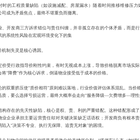
付时的工程质量缺陷（如设施减配、房屋漏水）随着时间推移维修压力
公司成为矛盾焦点，最终不堪重负而撤离。
业、开发商三方诉求错位与责任纠缠，并非孤立存在的个体矛盾，而是行
累的系统性风险在宏观环境变化下的集
价机制失灵是核心诱因。
定价受行政指导价刚性约束，有时无视成本上涨，导致价格脱离市场实际
会将“降费”作为核心诉求，倒逼物业接受低于成本的价格。
论的双重挤压使“质价相符”原则难以落地，行业价值评估体系混乱。当价
品质，要么选择亏损运营，最终大概率会走向“服务降级—欠费增多—理性
结构存在的先天性缺陷，核心是权、责、利的严重错配。这种错配形成了
物业企业承担主要运营责任却对关键决策缺乏话语权；开发商负有根本责
易陷入“决策不专业、执行无保障、追责无对象”的困境。