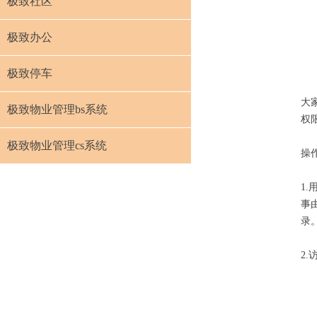
极致社区
极致办公
极致停车
大
极致物业管理bs系统
权
极致物业管理cs系统
操
1
事
录
2