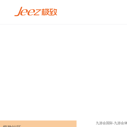
九游会国际-九游会